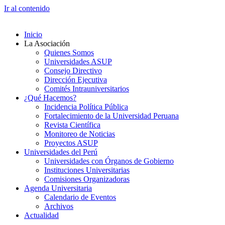
Ir al contenido
Inicio
La Asociación
Quienes Somos
Universidades ASUP
Consejo Directivo
Dirección Ejecutiva
Comités Intrauniversitarios
¿Qué Hacemos?
Incidencia Política Pública
Fortalecimiento de la Universidad Peruana
Revista Científica
Monitoreo de Noticias
Proyectos ASUP
Universidades del Perú
Universidades con Órganos de Gobierno
Instituciones Universitarias
Comisiones Organizadoras
Agenda Universitaria
Calendario de Eventos
Archivos
Actualidad