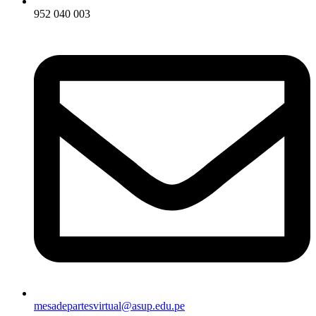
952 040 003
mesadepartesvirtual@asup.edu.pe