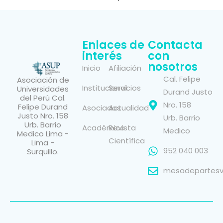
Enlaces de
Contacta
interés
con
nosotros
Inicio
Afiliación
Cal. Felipe
Asociación de
Institucional
Servicios
Universidades
Durand Justo
del Perú Cal.
Nro. 158
Felipe Durand
Asociados
Actualidad
Justo Nro. 158
Urb. Barrio
Urb. Barrio
Académico
Revista
Medico
Medico Lima -
Científica
Lima -
952 040 003
Surquillo.
mesadepartesvi