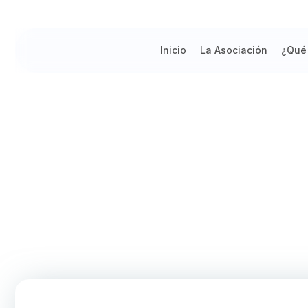
Inicio
La Asociación
¿Qué
La UDEP firma una alianza en Es