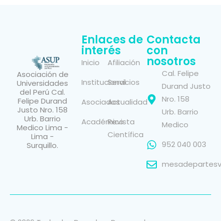
Enlaces de
Contacta
interés
con
nosotros
Inicio
Afiliación
Cal. Felipe
Asociación de
Institucional
Servicios
Universidades
Durand Justo
del Perú Cal.
Nro. 158
Felipe Durand
Asociados
Actualidad
Justo Nro. 158
Urb. Barrio
Urb. Barrio
Académico
Revista
Medico
Medico Lima -
Científica
Lima -
952 040 003
Surquillo.
mesadepartesvi