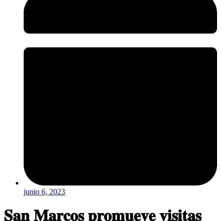
junio 6, 2023
𝐒𝐚𝐧 𝐌𝐚𝐫𝐜𝐨𝐬 𝐩𝐫𝐨𝐦𝐮𝐞𝐯𝐞 𝐯𝐢𝐬𝐢𝐭𝐚𝐬