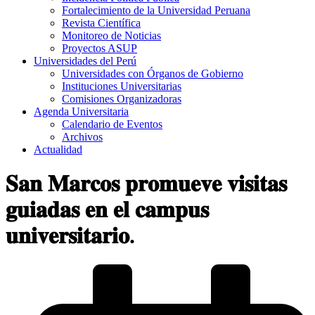
Fortalecimiento de la Universidad Peruana
Revista Científica
Monitoreo de Noticias
Proyectos ASUP
Universidades del Perú
Universidades con Órganos de Gobierno
Instituciones Universitarias
Comisiones Organizadoras
Agenda Universitaria
Calendario de Eventos
Archivos
Actualidad
𝐒𝐚𝐧 𝐌𝐚𝐫𝐜𝐨𝐬 𝐩𝐫𝐨𝐦𝐮𝐞𝐯𝐞 𝐯𝐢𝐬𝐢𝐭𝐚𝐬
𝐠𝐮𝐢𝐚𝐝𝐚𝐬 𝐞𝐧 𝐞𝐥 𝐜𝐚𝐦𝐩𝐮𝐬
𝐮𝐧𝐢𝐯𝐞𝐫𝐬𝐢𝐭𝐚𝐫𝐢𝐨.