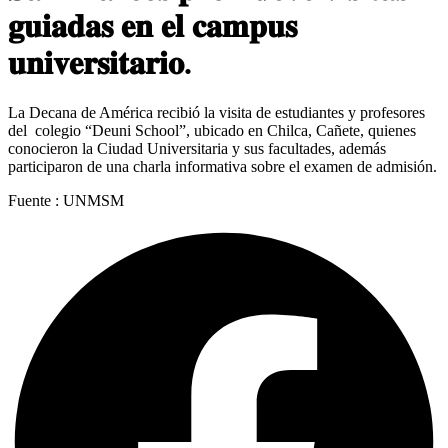
𝐠𝐮𝐢𝐚𝐝𝐚𝐬 𝐞𝐧 𝐞𝐥 𝐜𝐚𝐦𝐩𝐮𝐬
𝐮𝐧𝐢𝐯𝐞𝐫𝐬𝐢𝐭𝐚𝐫𝐢𝐨.
La Decana de América recibió la visita de estudiantes y profesores
del colegio “Deuni School”, ubicado en Chilca, Cañete, quienes
conocieron la Ciudad Universitaria y sus facultades, además
participaron de una charla informativa sobre el examen de admisión.
Fuente : UNMSM