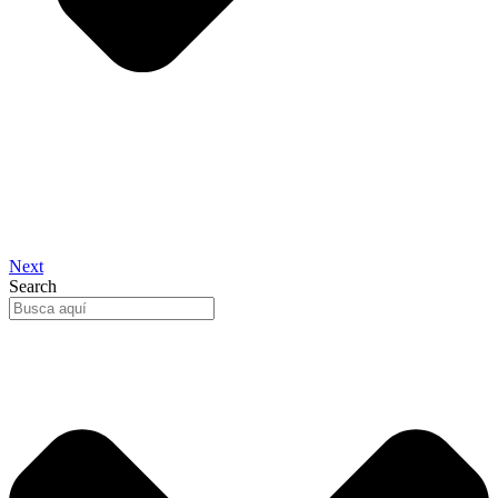
Next
Search