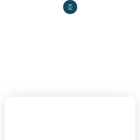
UNS Y RED DE SALUD PACÍFICO
SUR ORGANIZAN CAMPAÑA DE
SALUD