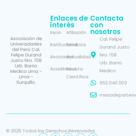
Enlaces de
Contacta
interés
con
nosotros
Inicio
Afiliación
Asociación de
Cal. Felipe
Universidades
Institucional
Servicios
Durand Justo
del Perú Cal.
Felipe Durand
Nro. 158
Asociados
Actualidad
Justo Nro. 158
Urb. Barrio
Urb. Barrio
Académico
Revista
Medico
Medico Lima -
Lima -
Científica
Surquillo.
952 040 003
mesadepartesvi
© 2026 Todos los Derechos Reservados