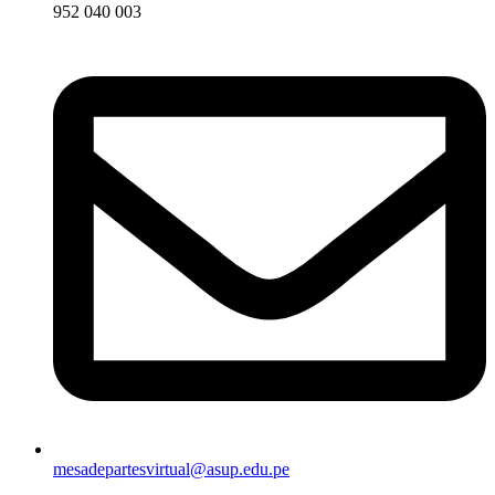
952 040 003
mesadepartesvirtual@asup.edu.pe