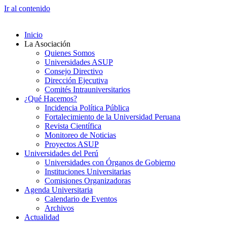
Ir al contenido
Inicio
La Asociación
Quienes Somos
Universidades ASUP
Consejo Directivo
Dirección Ejecutiva
Comités Intrauniversitarios
¿Qué Hacemos?
Incidencia Política Pública
Fortalecimiento de la Universidad Peruana
Revista Científica
Monitoreo de Noticias
Proyectos ASUP
Universidades del Perú
Universidades con Órganos de Gobierno
Instituciones Universitarias
Comisiones Organizadoras
Agenda Universitaria
Calendario de Eventos
Archivos
Actualidad