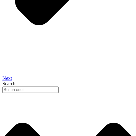
Next
Search