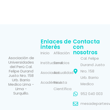
Enlaces de
Contacta
interés
con
nosotros
Inicio
Afiliación
Asociación de
Cal. Felipe
Universidades
Institucional
Servicios
Durand Justo
del Perú Cal.
Felipe Durand
Nro. 158
Asociados
Actualidad
Justo Nro. 158
Urb. Barrio
Urb. Barrio
Académico
Revista
Medico
Medico Lima -
Lima -
Científica
Surquillo.
952 040 003
mesadepartesvi