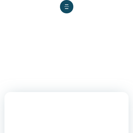
Universidad Nacional
Federico Villareal reinicia
atención en comedor para
facultades de la sede de El
Agustino