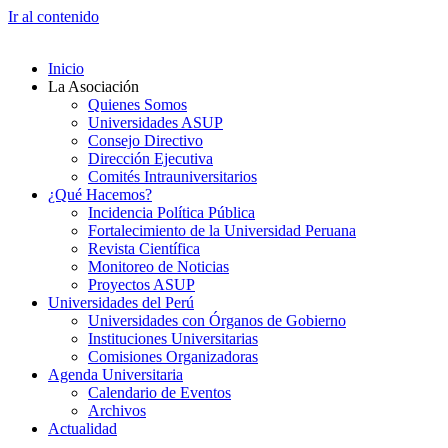
Ir al contenido
Inicio
La Asociación
Quienes Somos
Universidades ASUP
Consejo Directivo
Dirección Ejecutiva
Comités Intrauniversitarios
¿Qué Hacemos?
Incidencia Política Pública
Fortalecimiento de la Universidad Peruana
Revista Científica
Monitoreo de Noticias
Proyectos ASUP
Universidades del Perú
Universidades con Órganos de Gobierno
Instituciones Universitarias
Comisiones Organizadoras
Agenda Universitaria
Calendario de Eventos
Archivos
Actualidad