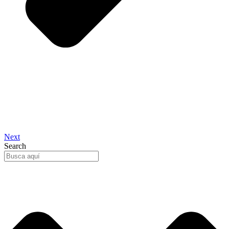
Next
Search