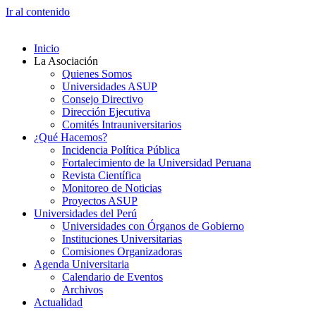
Ir al contenido
Inicio
La Asociación
Quienes Somos
Universidades ASUP
Consejo Directivo
Dirección Ejecutiva
Comités Intrauniversitarios
¿Qué Hacemos?
Incidencia Política Pública
Fortalecimiento de la Universidad Peruana
Revista Científica
Monitoreo de Noticias
Proyectos ASUP
Universidades del Perú
Universidades con Órganos de Gobierno
Instituciones Universitarias
Comisiones Organizadoras
Agenda Universitaria
Calendario de Eventos
Archivos
Actualidad