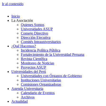
Ir al contenido
Inicio
La Asociación
Quienes Somos
Universidades ASUP
Consejo Directivo
Dirección Ejecutiva
Comités Intrauniversitarios
¿Qué Hacemos?
Incidencia Política Pública
Fortalecimiento de la Universidad Peruana
Revista Científica
Monitoreo de Noticias
Proyectos ASUP
Universidades del Perú
Universidades con Órganos de Gobierno
Instituciones Universitarias
Comisiones Organizadoras
Agenda Universitaria
Calendario de Eventos
Archivos
Actualidad