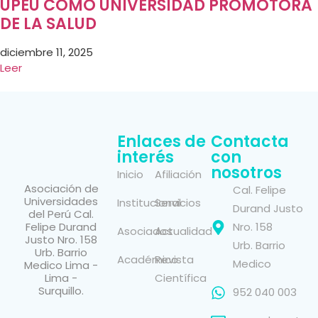
UPEU COMO UNIVERSIDAD PROMOTORA
DE LA SALUD
diciembre 11, 2025
Leer
Enlaces de
Contacta
interés
con
nosotros
Inicio
Afiliación
Asociación de
Cal. Felipe
Universidades
Institucional
Servicios
Durand Justo
del Perú Cal.
Felipe Durand
Nro. 158
Asociados
Actualidad
Justo Nro. 158
Urb. Barrio
Urb. Barrio
Académico
Revista
Medico
Medico Lima -
Lima -
Científica
Surquillo.
952 040 003