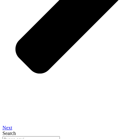
Next
Search