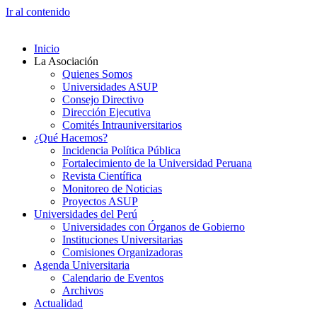
Ir al contenido
Inicio
La Asociación
Quienes Somos
Universidades ASUP
Consejo Directivo
Dirección Ejecutiva
Comités Intrauniversitarios
¿Qué Hacemos?
Incidencia Política Pública
Fortalecimiento de la Universidad Peruana
Revista Científica
Monitoreo de Noticias
Proyectos ASUP
Universidades del Perú
Universidades con Órganos de Gobierno
Instituciones Universitarias
Comisiones Organizadoras
Agenda Universitaria
Calendario de Eventos
Archivos
Actualidad