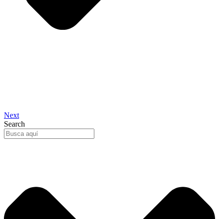
Next
Search