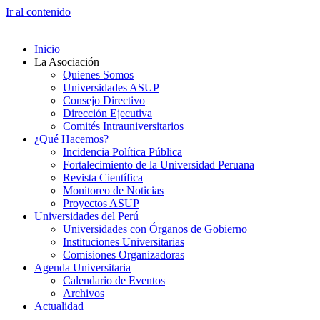
Ir al contenido
Inicio
La Asociación
Quienes Somos
Universidades ASUP
Consejo Directivo
Dirección Ejecutiva
Comités Intrauniversitarios
¿Qué Hacemos?
Incidencia Política Pública
Fortalecimiento de la Universidad Peruana
Revista Científica
Monitoreo de Noticias
Proyectos ASUP
Universidades del Perú
Universidades con Órganos de Gobierno
Instituciones Universitarias
Comisiones Organizadoras
Agenda Universitaria
Calendario de Eventos
Archivos
Actualidad