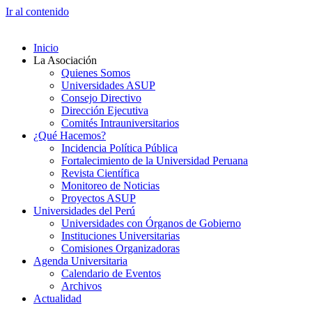
Ir al contenido
Inicio
La Asociación
Quienes Somos
Universidades ASUP
Consejo Directivo
Dirección Ejecutiva
Comités Intrauniversitarios
¿Qué Hacemos?
Incidencia Política Pública
Fortalecimiento de la Universidad Peruana
Revista Científica
Monitoreo de Noticias
Proyectos ASUP
Universidades del Perú
Universidades con Órganos de Gobierno
Instituciones Universitarias
Comisiones Organizadoras
Agenda Universitaria
Calendario de Eventos
Archivos
Actualidad