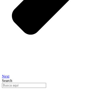
Next
Search