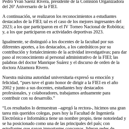
Pedro Yván Sáenz Rivera, presidente de la Comisión Organizadora
del 26º Aniversario de la FIEI.
A continuación, se realizaron los reconocimientos a estudiantes
destacados de la FIEI; tal es el caso de los mejores ingresantes del
2023; a los que participaron en el IV Torneo Nacional de Robótica;
y, a los que participaron en actividades deportivas 2023.
Igualmente, se distinguió a los docentes de la facultad por sus
diferentes aportes, a los destacados, a los catedráticos por su
contribución y fortalecimiento de la actividad investigativas; para dar
paso al reconocimiento al personal administrativo de la FIEI; las
palabras del doctor Manrique Suárez y el discurso de orden de la
doctora Alzamora Rivero.
Nuestra máxima autoridad universitaria expresó su emoción y
felicidad, “pues tuve el grato honor de dirigir a la FIEI en el año
2002 y junto a sus docentes, estudiantes hoy destacados
profesionales, y colaboradores, trabajamos arduamente para
contribuir con su desarrollo.”
“Los resultados lo demuestran –agregó la rectora-, hicimos una gran
tarea mis queridos colegas, pues hoy la Facultad de Ingeniería
Electrónica e Informática tiene un nombre propio, tiene notoriedad y
se ha posicionado como una de las principales del país; con
estudiantes que ganan importantes concursos, lideran redes de