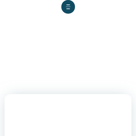
CONVENIO EDUCATIVO ENTRE
LA UNIVERSIDAD NACIONAL
HERMILIO VALDIZÁN Y LA
MUNICIPALIDAD DE AMARILIS
BENEFICIA A NIÑOS Y JÓVENES
EN CLASES ROBÓTICA,
PANADERÍA Y PASTELERÍA.