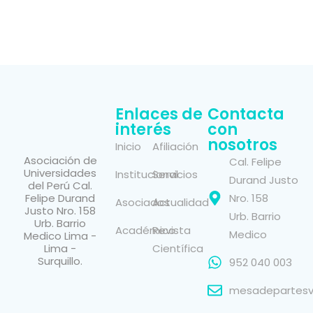
Enlaces de
Contacta
interés
con
nosotros
Inicio
Afiliación
Asociación de
Cal. Felipe
Universidades
Institucional
Servicios
Durand Justo
del Perú Cal.
Felipe Durand
Nro. 158
Asociados
Actualidad
Justo Nro. 158
Urb. Barrio
Urb. Barrio
Académico
Revista
Medico
Medico Lima -
Lima -
Científica
Surquillo.
952 040 003
mesadepartesvi