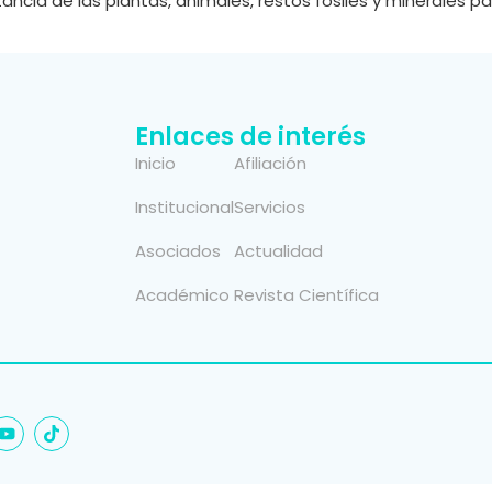
tancia de las plantas, animales, restos fósiles y minerales p
Enlaces de interés
Inicio
Afiliación
Institucional
Servicios
Asociados
Actualidad
Académico
Revista Científica