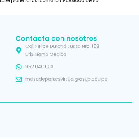
ara el planeta, así como la necesidad de su
Contacta con nosotros
Cal. Felipe Durand Justo Nro. 158
Urb. Barrio Medico
952 040 003
mesadepartesvirtual@asup.edu.pe