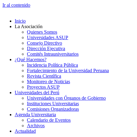
Ir al contenido
Inicio
La Asociación
Quienes Somos
Universidades ASUP
Consejo Directivo
Dirección Ejecutiva
Comités Intrauniversitarios
¿Qué Hacemos?
Incidencia Política Pública
Fortalecimiento de la Universidad Peruana
Revista Científica
Monitoreo de Noticias
Proyectos ASUP
Universidades del Perú
Universidades con Órganos de Gobierno
Instituciones Universitarias
Comisiones Organizadoras
Agenda Universitaria
Calendario de Eventos
Archivos
Actualidad