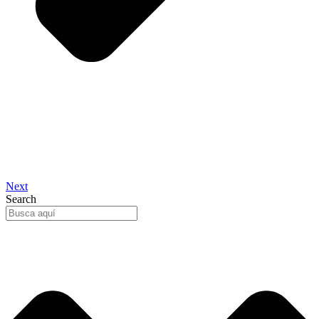
Next
Search