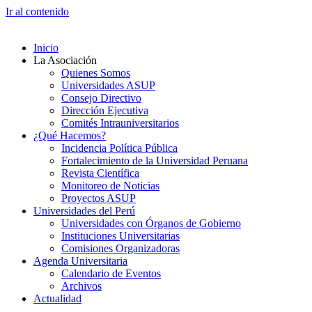
Ir al contenido
Inicio
La Asociación
Quienes Somos
Universidades ASUP
Consejo Directivo
Dirección Ejecutiva
Comités Intrauniversitarios
¿Qué Hacemos?
Incidencia Política Pública
Fortalecimiento de la Universidad Peruana
Revista Científica
Monitoreo de Noticias
Proyectos ASUP
Universidades del Perú
Universidades con Órganos de Gobierno
Instituciones Universitarias
Comisiones Organizadoras
Agenda Universitaria
Calendario de Eventos
Archivos
Actualidad