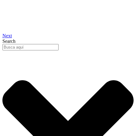
Next
Search