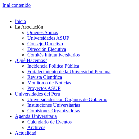
Ir al contenido
Inicio
La Asociación
Quienes Somos
Universidades ASUP
Consejo Directivo
Dirección Ejecutiva
Comités Intrauniversitarios
¿Qué Hacemos?
Incidencia Política Pública
Fortalecimiento de la Universidad Peruana
Revista Científica
Monitoreo de Noticias
Proyectos ASUP
Universidades del Perú
Universidades con Órganos de Gobierno
Instituciones Universitarias
Comisiones Organizadoras
Agenda Universitaria
Calendario de Eventos
Archivos
Actualidad