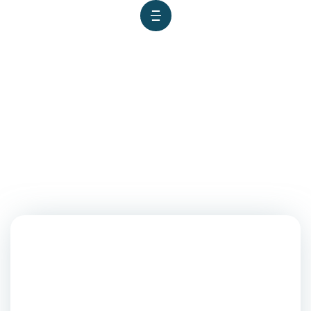
ESTUDIANTES Y PROFESORES
IMPULSAN UN PROYECTO
SOCIAL EN LA SIERRA PIURANA