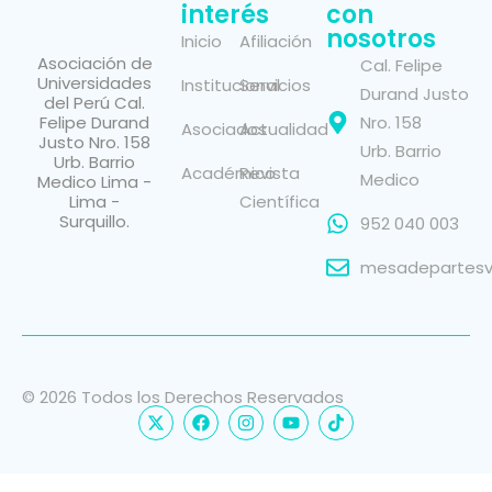
interés
con
nosotros
Inicio
Afiliación
Asociación de
Cal. Felipe
Universidades
Institucional
Servicios
Durand Justo
del Perú Cal.
Felipe Durand
Nro. 158
Asociados
Actualidad
Justo Nro. 158
Urb. Barrio
Urb. Barrio
Académico
Revista
Medico
Medico Lima -
Lima -
Científica
Surquillo.
952 040 003
mesadepartesvi
© 2026 Todos los Derechos Reservados