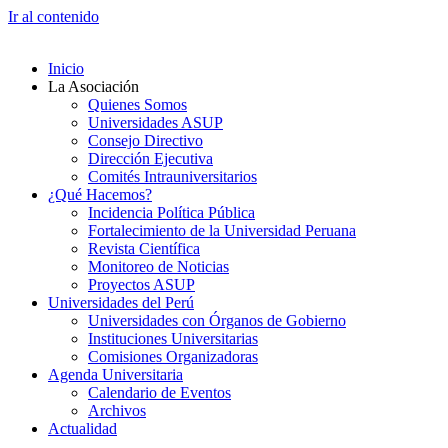
Ir al contenido
Inicio
La Asociación
Quienes Somos
Universidades ASUP
Consejo Directivo
Dirección Ejecutiva
Comités Intrauniversitarios
¿Qué Hacemos?
Incidencia Política Pública
Fortalecimiento de la Universidad Peruana
Revista Científica
Monitoreo de Noticias
Proyectos ASUP
Universidades del Perú
Universidades con Órganos de Gobierno
Instituciones Universitarias
Comisiones Organizadoras
Agenda Universitaria
Calendario de Eventos
Archivos
Actualidad