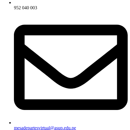
952 040 003
mesadepartesvirtual@asup.edu.pe