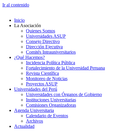
Ir al contenido
Inicio
La Asociación
Quienes Somos
Universidades ASUP
Consejo Directivo
Dirección Ejecutiva
Comités Intrauniversitarios
¿Qué Hacemos?
Incidencia Política Pública
Fortalecimiento de la Universidad Peruana
Revista Científica
Monitoreo de Noticias
Proyectos ASUP
Universidades del Perú
Universidades con Órganos de Gobierno
Instituciones Universitarias
Comisiones Organizadoras
Agenda Universitaria
Calendario de Eventos
Archivos
Actualidad