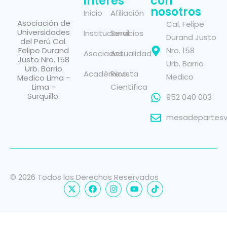
interés
con
nosotros
Inicio
Afiliación
Asociación de
Cal. Felipe
Universidades
Institucional
Servicios
Durand Justo
del Perú Cal.
Felipe Durand
Nro. 158
Asociados
Actualidad
Justo Nro. 158
Urb. Barrio
Urb. Barrio
Académico
Revista
Medico
Medico Lima -
Lima -
Científica
Surquillo.
952 040 003
mesadepartesvi
© 2026 Todos los Derechos Reservados