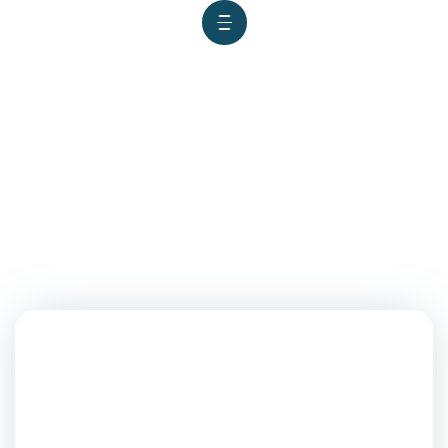
UNIVERSIDAD RICARDO PALMA
ORGANIZA EL V ENCUENTRO DE
TUNAS UNIVERSITARIAS