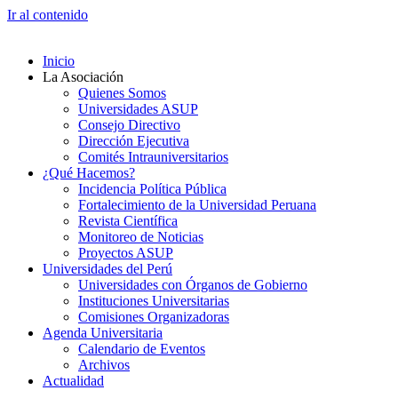
Ir al contenido
Inicio
La Asociación
Quienes Somos
Universidades ASUP
Consejo Directivo
Dirección Ejecutiva
Comités Intrauniversitarios
¿Qué Hacemos?
Incidencia Política Pública
Fortalecimiento de la Universidad Peruana
Revista Científica
Monitoreo de Noticias
Proyectos ASUP
Universidades del Perú
Universidades con Órganos de Gobierno
Instituciones Universitarias
Comisiones Organizadoras
Agenda Universitaria
Calendario de Eventos
Archivos
Actualidad