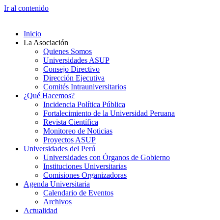
Ir al contenido
Inicio
La Asociación
Quienes Somos
Universidades ASUP
Consejo Directivo
Dirección Ejecutiva
Comités Intrauniversitarios
¿Qué Hacemos?
Incidencia Política Pública
Fortalecimiento de la Universidad Peruana
Revista Científica
Monitoreo de Noticias
Proyectos ASUP
Universidades del Perú
Universidades con Órganos de Gobierno
Instituciones Universitarias
Comisiones Organizadoras
Agenda Universitaria
Calendario de Eventos
Archivos
Actualidad