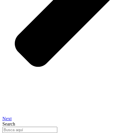
Next
Search