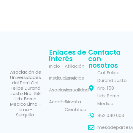
Enlaces de
Contacta
interés
con
nosotros
Inicio
Afiliación
Asociación de
Cal. Felipe
Universidades
Institucional
Servicios
Durand Justo
del Perú Cal.
Felipe Durand
Nro. 158
Asociados
Actualidad
Justo Nro. 158
Urb. Barrio
Urb. Barrio
Académico
Revista
Medico
Medico Lima -
Lima -
Científica
Surquillo.
952 040 003
mesadepartesvi