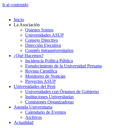
Ir al contenido
Inicio
La Asociación
Quienes Somos
Universidades ASUP
Consejo Directivo
Dirección Ejecutiva
Comités Intrauniversitarios
¿Qué Hacemos?
Incidencia Política Pública
Fortalecimiento de la Universidad Peruana
Revista Científica
Monitoreo de Noticias
Proyectos ASUP
Universidades del Perú
Universidades con Órganos de Gobierno
Instituciones Universitarias
Comisiones Organizadoras
Agenda Universitaria
Calendario de Eventos
Archivos
Actualidad