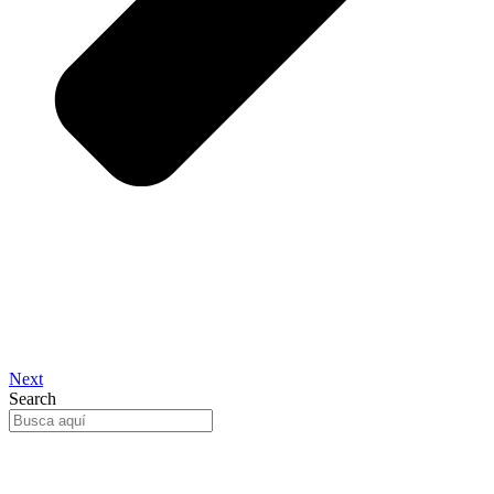
Next
Search