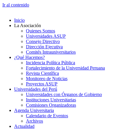
Ir al contenido
Inicio
La Asociación
Quienes Somos
Universidades ASUP
Consejo Directivo
Dirección Ejecutiva
Comités Intrauniversitarios
¿Qué Hacemos?
Incidencia Política Pública
Fortalecimiento de la Universidad Peruana
Revista Científica
Monitoreo de Noticias
Proyectos ASUP
Universidades del Perú
Universidades con Órganos de Gobierno
Instituciones Universitarias
Comisiones Organizadoras
Agenda Universitaria
Calendario de Eventos
Archivos
Actualidad