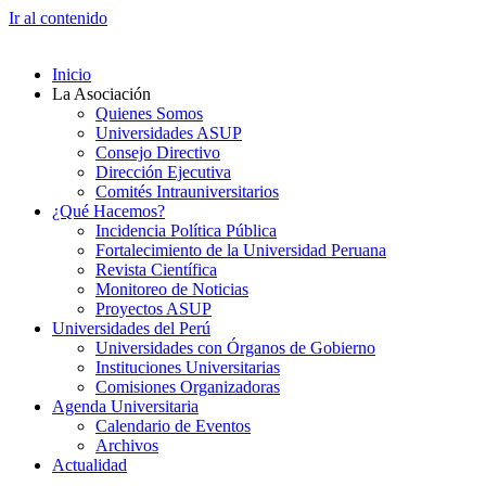
Ir al contenido
Inicio
La Asociación
Quienes Somos
Universidades ASUP
Consejo Directivo
Dirección Ejecutiva
Comités Intrauniversitarios
¿Qué Hacemos?
Incidencia Política Pública
Fortalecimiento de la Universidad Peruana
Revista Científica
Monitoreo de Noticias
Proyectos ASUP
Universidades del Perú
Universidades con Órganos de Gobierno
Instituciones Universitarias
Comisiones Organizadoras
Agenda Universitaria
Calendario de Eventos
Archivos
Actualidad