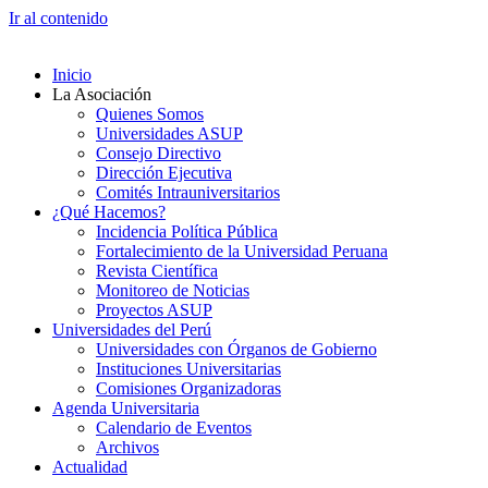
Ir al contenido
Inicio
La Asociación
Quienes Somos
Universidades ASUP
Consejo Directivo
Dirección Ejecutiva
Comités Intrauniversitarios
¿Qué Hacemos?
Incidencia Política Pública
Fortalecimiento de la Universidad Peruana
Revista Científica
Monitoreo de Noticias
Proyectos ASUP
Universidades del Perú
Universidades con Órganos de Gobierno
Instituciones Universitarias
Comisiones Organizadoras
Agenda Universitaria
Calendario de Eventos
Archivos
Actualidad