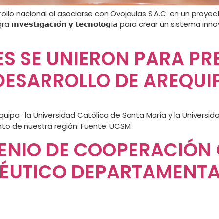
llo nacional al asociarse con Ovojaulas S.A.C. en un proyect
𝗻𝘃𝗲𝘀𝘁𝗶𝗴𝗮𝗰𝗶𝗼́𝗻 𝘆 𝘁𝗲𝗰𝗻𝗼𝗹𝗼𝗴í𝗮 para crear un sist
ES SE UNIERON PARA PR
DESARROLLO DE AREQUI
uipa , la Universidad Católica de Santa María y la Universid
nto de nuestra región. Fuente: UCSM
NIO DE COOPERACIÓN 
ÉUTICO DEPARTAMENTAL