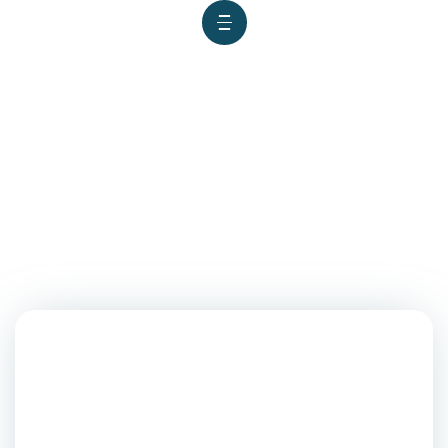
Docentes USAT participan en
obra colectiva que resalta el
rol de la mujer en la historia