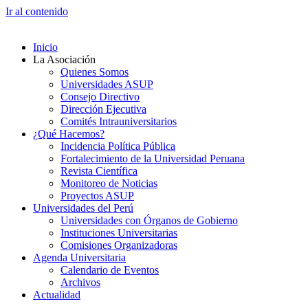
Ir al contenido
Inicio
La Asociación
Quienes Somos
Universidades ASUP
Consejo Directivo
Dirección Ejecutiva
Comités Intrauniversitarios
¿Qué Hacemos?
Incidencia Política Pública
Fortalecimiento de la Universidad Peruana
Revista Científica
Monitoreo de Noticias
Proyectos ASUP
Universidades del Perú
Universidades con Órganos de Gobierno
Instituciones Universitarias
Comisiones Organizadoras
Agenda Universitaria
Calendario de Eventos
Archivos
Actualidad