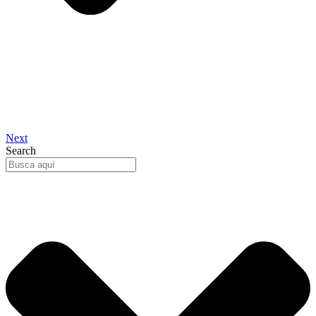
Next
Search