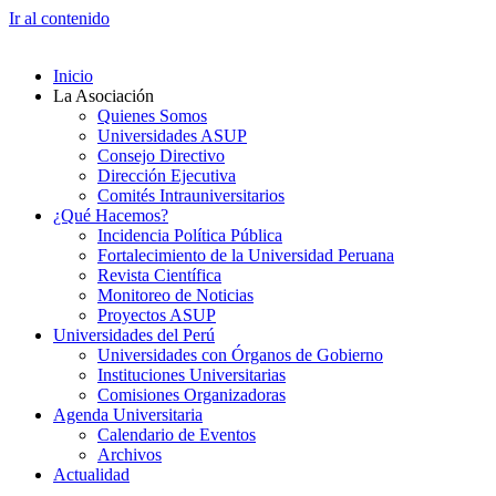
Ir al contenido
Inicio
La Asociación
Quienes Somos
Universidades ASUP
Consejo Directivo
Dirección Ejecutiva
Comités Intrauniversitarios
¿Qué Hacemos?
Incidencia Política Pública
Fortalecimiento de la Universidad Peruana
Revista Científica
Monitoreo de Noticias
Proyectos ASUP
Universidades del Perú
Universidades con Órganos de Gobierno
Instituciones Universitarias
Comisiones Organizadoras
Agenda Universitaria
Calendario de Eventos
Archivos
Actualidad