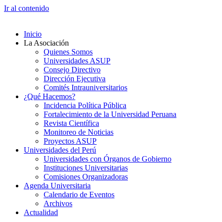
Ir al contenido
Inicio
La Asociación
Quienes Somos
Universidades ASUP
Consejo Directivo
Dirección Ejecutiva
Comités Intrauniversitarios
¿Qué Hacemos?
Incidencia Política Pública
Fortalecimiento de la Universidad Peruana
Revista Científica
Monitoreo de Noticias
Proyectos ASUP
Universidades del Perú
Universidades con Órganos de Gobierno
Instituciones Universitarias
Comisiones Organizadoras
Agenda Universitaria
Calendario de Eventos
Archivos
Actualidad