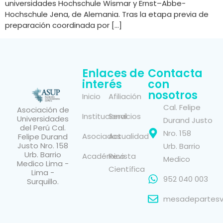
universidades Hochschule Wismar y Ernst–Abbe-
Hochschule Jena, de Alemania. Tras la etapa previa de
preparación coordinada por […]
Enlaces de
Contacta
interés
con
nosotros
Inicio
Afiliación
Cal. Felipe
Asociación de
Institucional
Servicios
Universidades
Durand Justo
del Perú Cal.
Nro. 158
Asociados
Actualidad
Felipe Durand
Justo Nro. 158
Urb. Barrio
Urb. Barrio
Académico
Revista
Medico
Medico Lima -
Científica
Lima -
952 040 003
Surquillo.
mesadepartesvi