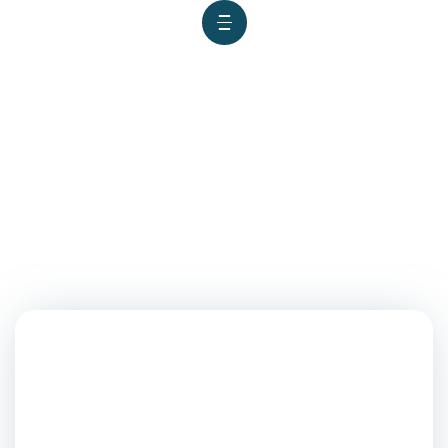
UNMSM TRABAJA CON LOS
GOBIERNOS REGIONALES Y
LOCALES PARA INSTALAR
SEDES DESCENTRALIZADAS