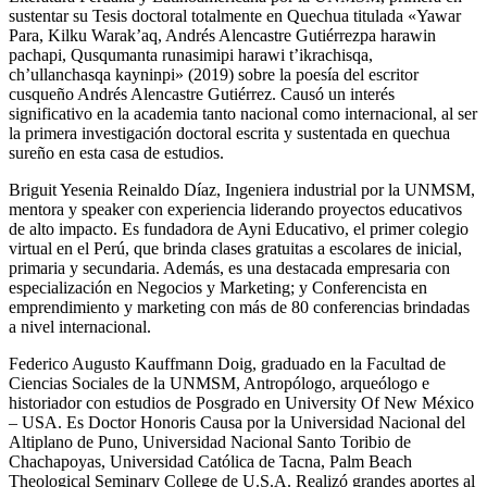
sustentar su Tesis doctoral totalmente en Quechua titulada «Yawar
Para, Kilku Warak’aq, Andrés Alencastre Gutiérrezpa harawin
pachapi, Qusqumanta runasimipi harawi t’ikrachisqa,
ch’ullanchasqa kayninpi» (2019) sobre la poesía del escritor
cusqueño Andrés Alencastre Gutiérrez. Causó un interés
significativo en la academia tanto nacional como internacional, al ser
la primera investigación doctoral escrita y sustentada en quechua
sureño en esta casa de estudios.
Briguit Yesenia Reinaldo Díaz, Ingeniera industrial por la UNMSM,
mentora y speaker con experiencia liderando proyectos educativos
de alto impacto. Es fundadora de Ayni Educativo, el primer colegio
virtual en el Perú, que brinda clases gratuitas a escolares de inicial,
primaria y secundaria. Además, es una destacada empresaria con
especialización en Negocios y Marketing; y Conferencista en
emprendimiento y marketing con más de 80 conferencias brindadas
a nivel internacional.
Federico Augusto Kauffmann Doig, graduado en la Facultad de
Ciencias Sociales de la UNMSM, Antropólogo, arqueólogo e
historiador con estudios de Posgrado en University Of New México
– USA. Es Doctor Honoris Causa por la Universidad Nacional del
Altiplano de Puno, Universidad Nacional Santo Toribio de
Chachapoyas, Universidad Católica de Tacna, Palm Beach
Theological Seminary College de U.S.A. Realizó grandes aportes al