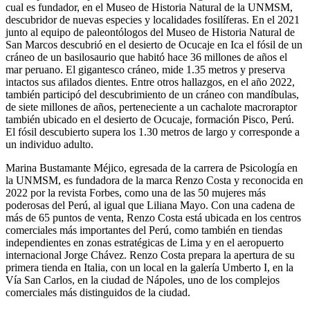
cual es fundador, en el Museo de Historia Natural de la UNMSM,
descubridor de nuevas especies y localidades fosilíferas. En el 2021
junto al equipo de paleontólogos del Museo de Historia Natural de
San Marcos descubrió en el desierto de Ocucaje en Ica el fósil de un
cráneo de un basilosaurio que habitó hace 36 millones de años el
mar peruano. El gigantesco cráneo, mide 1.35 metros y preserva
intactos sus afilados dientes. Entre otros hallazgos, en el año 2022,
también participó del descubrimiento de un cráneo con mandíbulas,
de siete millones de años, perteneciente a un cachalote macroraptor
también ubicado en el desierto de Ocucaje, formación Pisco, Perú.
El fósil descubierto supera los 1.30 metros de largo y corresponde a
un individuo adulto.
Marina Bustamante Méjico, egresada de la carrera de Psicología en
la UNMSM, es fundadora de la marca Renzo Costa y reconocida en
2022 por la revista Forbes, como una de las 50 mujeres más
poderosas del Perú, al igual que Liliana Mayo. Con una cadena de
más de 65 puntos de venta, Renzo Costa está ubicada en los centros
comerciales más importantes del Perú, como también en tiendas
independientes en zonas estratégicas de Lima y en el aeropuerto
internacional Jorge Chávez. Renzo Costa prepara la apertura de su
primera tienda en Italia, con un local en la galería Umberto I, en la
Vía San Carlos, en la ciudad de Nápoles, uno de los complejos
comerciales más distinguidos de la ciudad.