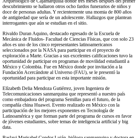
Arqueológico de Cajamarquilla donde tres meses después del primer
descubrimiento se hallaron otros ocho fardos funerarios de niños y
doce de personas adultas. Y recientemente una momia de 800 años
de antigüedad que sería de un adolescente. Hallazgos que plantean
interrogantes que aún se estudian en el sitio.
Rivaldo Duran Aquino, destacado egresado de la Escuela de
Mecánica de Fluidos- Facultad de Ciencias Físicas, que con solo 23
años es uno de los cinco representantes latinoamericanos
seleccionados por la NASA para participar en el proyecto de
exploración a Marte. Gracias a sus excelentes calificaciones tuvo la
oportunidad de participar en programas de movilidad estudiantil a
México y Colombia. Fue en México donde por invitación a la
Fundación Acercándote al Universo (FAU), se le presentó la
oportunidad para participar en esta importante misión.
Elízabeth Delia Mendoza Gutiérrez, joven Ingeniera de
Telecomunicaciones sanmarquina que representó a nuestro país
como embajadora del programa Semillas para el futuro, de la
compañía china Huawei. Evento realizado en México con la
participación de los mejores exponentes en Tecnología de
Latinoamérica y que forman parte del programa de cursos en favor
de jóvenes estudiantes, sobre temas de inteligencia artificial y big
data.
Baslavi Marisabel Condor Luján, bióloga sanmarquina y doctora en