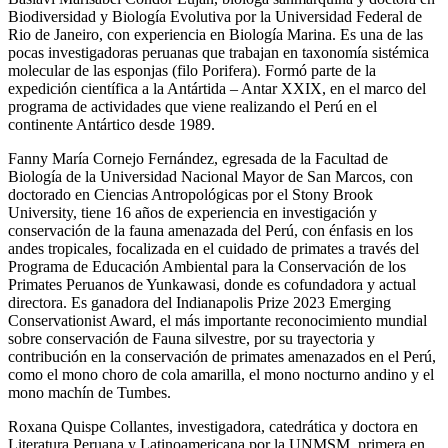
Biodiversidad y Biología Evolutiva por la Universidad Federal de
Rio de Janeiro, con experiencia en Biología Marina. Es una de las
pocas investigadoras peruanas que trabajan en taxonomía sistémica
molecular de las esponjas (filo Porifera). Formó parte de la
expedición científica a la Antártida – Antar XXIX, en el marco del
programa de actividades que viene realizando el Perú en el
continente Antártico desde 1989.
Fanny María Cornejo Fernández, egresada de la Facultad de
Biología de la Universidad Nacional Mayor de San Marcos, con
doctorado en Ciencias Antropológicas por el Stony Brook
University, tiene 16 años de experiencia en investigación y
conservación de la fauna amenazada del Perú, con énfasis en los
andes tropicales, focalizada en el cuidado de primates a través del
Programa de Educación Ambiental para la Conservación de los
Primates Peruanos de Yunkawasi, donde es cofundadora y actual
directora. Es ganadora del Indianapolis Prize 2023 Emerging
Conservationist Award, el más importante reconocimiento mundial
sobre conservación de Fauna silvestre, por su trayectoria y
contribución en la conservación de primates amenazados en el Perú,
como el mono choro de cola amarilla, el mono nocturno andino y el
mono machín de Tumbes.
Roxana Quispe Collantes, investigadora, catedrática y doctora en
Literatura Peruana y Latinoamericana por la UNMSM, primera en