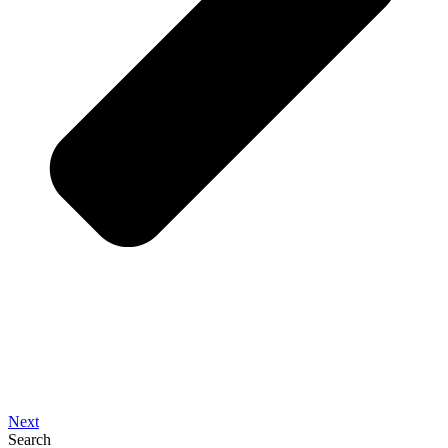
Next
Search