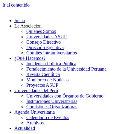
Ir al contenido
Inicio
La Asociación
Quienes Somos
Universidades ASUP
Consejo Directivo
Dirección Ejecutiva
Comités Intrauniversitarios
¿Qué Hacemos?
Incidencia Política Pública
Fortalecimiento de la Universidad Peruana
Revista Científica
Monitoreo de Noticias
Proyectos ASUP
Universidades del Perú
Universidades con Órganos de Gobierno
Instituciones Universitarias
Comisiones Organizadoras
Agenda Universitaria
Calendario de Eventos
Archivos
Actualidad