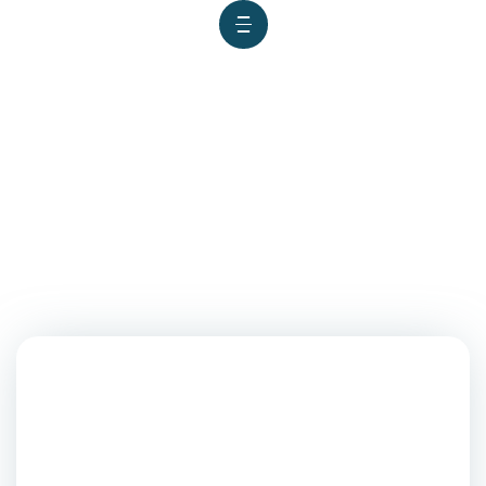
DOCENTE DE PSICOLOGÍA DE
LA SAN PABLO ENTRE LOS
MEJORES INVESTIGADORES
DEL PERÚ, SEGÚN RANKING
LATINOAMERICANO