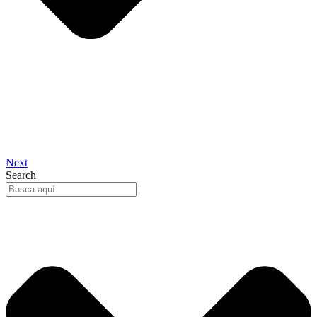
Next
Search