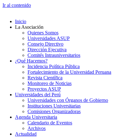
Ir al contenido
Inicio
La Asociación
Quienes Somos
Universidades ASUP
Consejo Directivo
Dirección Ejecutiva
Comités Intrauniversitarios
¿Qué Hacemos?
Incidencia Política Pública
Fortalecimiento de la Universidad Peruana
Revista Científica
Monitoreo de Noticias
Proyectos ASUP
Universidades del Perú
Universidades con Órganos de Gobierno
Instituciones Universitarias
Comisiones Organizadoras
Agenda Universitaria
Calendario de Eventos
Archivos
Actualidad