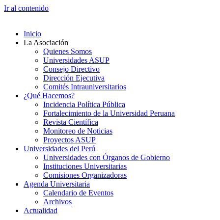
Ir al contenido
Inicio
La Asociación
Quienes Somos
Universidades ASUP
Consejo Directivo
Dirección Ejecutiva
Comités Intrauniversitarios
¿Qué Hacemos?
Incidencia Política Pública
Fortalecimiento de la Universidad Peruana
Revista Científica
Monitoreo de Noticias
Proyectos ASUP
Universidades del Perú
Universidades con Órganos de Gobierno
Instituciones Universitarias
Comisiones Organizadoras
Agenda Universitaria
Calendario de Eventos
Archivos
Actualidad