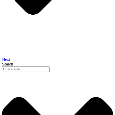
Next
Search