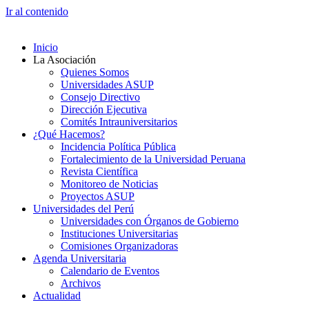
Ir al contenido
Inicio
La Asociación
Quienes Somos
Universidades ASUP
Consejo Directivo
Dirección Ejecutiva
Comités Intrauniversitarios
¿Qué Hacemos?
Incidencia Política Pública
Fortalecimiento de la Universidad Peruana
Revista Científica
Monitoreo de Noticias
Proyectos ASUP
Universidades del Perú
Universidades con Órganos de Gobierno
Instituciones Universitarias
Comisiones Organizadoras
Agenda Universitaria
Calendario de Eventos
Archivos
Actualidad