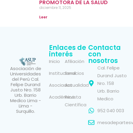
PROMOTORA DE LA SALUD
diciembre 11, 2025
Leer
Enlaces de
Contacta
interés
con
nosotros
Inicio
Afiliación
Cal. Felipe
Asociación de
Institucional
Servicios
Universidades
Durand Justo
del Perú Cal.
Nro. 158
Felipe Durand
Asociados
Actualidad
Justo Nro. 158
Urb. Barrio
Urb. Barrio
Académico
Revista
Medico
Medico Lima -
Científica
Lima -
952 040 003
Surquillo.
mesadepartesvi