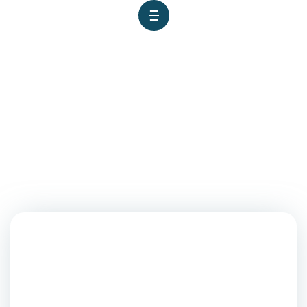
Empresarios del país
entregan donación a Piura
para la lucha contra el
dengue