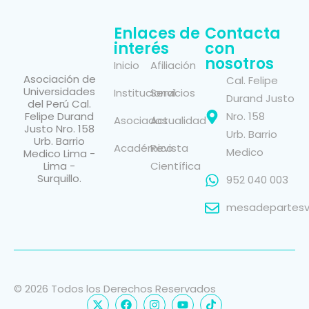
Enlaces de
Contacta
interés
con
nosotros
Inicio
Afiliación
Asociación de
Cal. Felipe
Universidades
Institucional
Servicios
Durand Justo
del Perú Cal.
Felipe Durand
Nro. 158
Asociados
Actualidad
Justo Nro. 158
Urb. Barrio
Urb. Barrio
Académico
Revista
Medico
Medico Lima -
Lima -
Científica
Surquillo.
952 040 003
mesadepartesvi
© 2026 Todos los Derechos Reservados