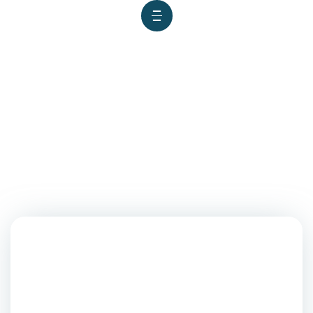
La USMP firmó el
memorándum de
entendimiento con KIP SIU
LLC (Schiller International
University)