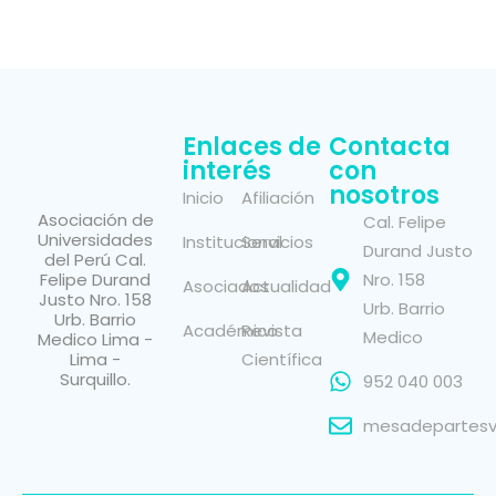
Enlaces de
Contacta
interés
con
nosotros
Inicio
Afiliación
Asociación de
Cal. Felipe
Universidades
Institucional
Servicios
Durand Justo
del Perú Cal.
Felipe Durand
Nro. 158
Asociados
Actualidad
Justo Nro. 158
Urb. Barrio
Urb. Barrio
Académico
Revista
Medico
Medico Lima -
Lima -
Científica
Surquillo.
952 040 003
mesadepartesvi