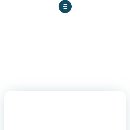
La Facultad de Ingeniería
(FAING) realizó una
ceremonia de premiación
dirigida a los estudiantes
que ocuparon los primeros
puestos del I al X ciclo de las
diferentes escuelas
profesionales de la facultad.