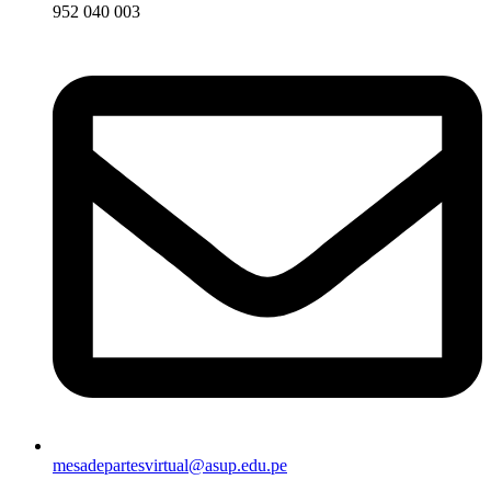
952 040 003
mesadepartesvirtual@asup.edu.pe