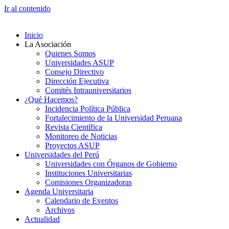
Ir al contenido
Inicio
La Asociación
Quienes Somos
Universidades ASUP
Consejo Directivo
Dirección Ejecutiva
Comités Intrauniversitarios
¿Qué Hacemos?
Incidencia Política Pública
Fortalecimiento de la Universidad Peruana
Revista Científica
Monitoreo de Noticias
Proyectos ASUP
Universidades del Perú
Universidades con Órganos de Gobierno
Instituciones Universitarias
Comisiones Organizadoras
Agenda Universitaria
Calendario de Eventos
Archivos
Actualidad