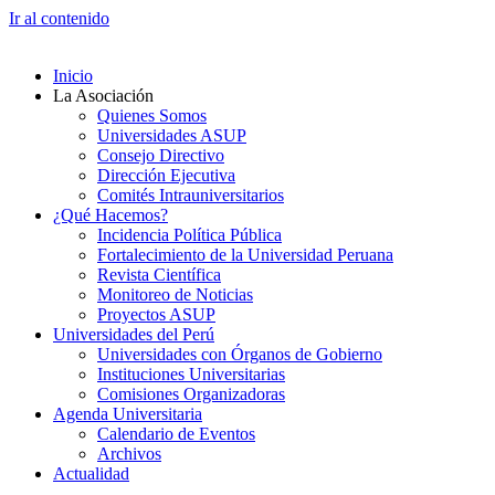
Ir al contenido
Inicio
La Asociación
Quienes Somos
Universidades ASUP
Consejo Directivo
Dirección Ejecutiva
Comités Intrauniversitarios
¿Qué Hacemos?
Incidencia Política Pública
Fortalecimiento de la Universidad Peruana
Revista Científica
Monitoreo de Noticias
Proyectos ASUP
Universidades del Perú
Universidades con Órganos de Gobierno
Instituciones Universitarias
Comisiones Organizadoras
Agenda Universitaria
Calendario de Eventos
Archivos
Actualidad